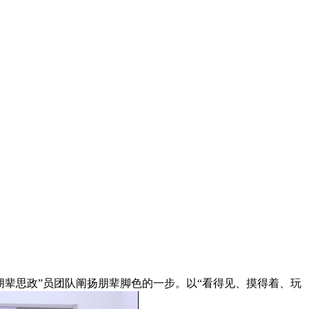
朋辈思政”员团队阐扬朋辈脚色的一步。以“看得见、摸得着、玩