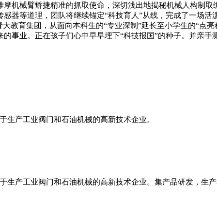
摩机械臂矫捷精准的抓取使命，深切浅出地揭秘机械人构制取编
传感器等道理，团队将继续锚定“科技育人”从线，完成了一场活
青大教育集团，从面向本科生的“专业深制”延长至小学生的“点
来的事业。正在孩子们心中早早埋下“科技报国”的种子。并亲手
致力于生产工业阀门和石油机械的高新技术企业。
业致力于生产工业阀门和石油机械的高新技术企业。集产品研发，