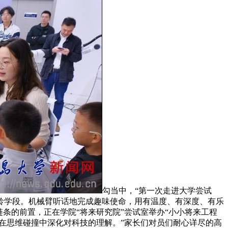
勾当中，“第一次走进大学尝试
龄学段。机械臂听话地完成趣味使命，用有温度、有深度、有乐
条的前置，正在学院“将来研究院”尝试室举办“小小将来工程
在思维碰撞中深化对科技的理解。”家长们对员们耐心详尽的高