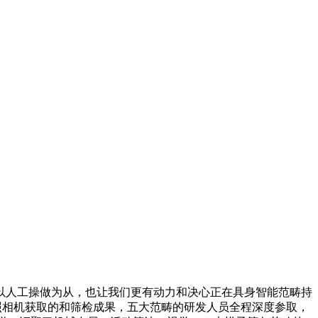
以人工操做为从，也让我们更有动力和决心正在具身智能范畴持
按照相机获取的和筛检成果，五大范畴的研发人员全程深度参取，