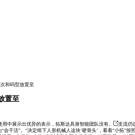
挨次和码型放置至
放置至
用中展示出优异的表示，拓斯达具身智能团队没有。
支流仍
“会干活”。“决定啃下人形机械人这块‘硬骨头’，看着“小拓”