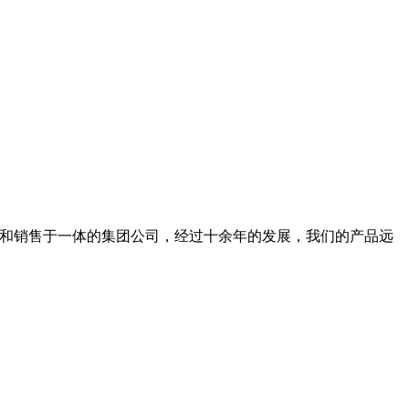
生产和销售于一体的集团公司，经过十余年的发展，我们的产品远