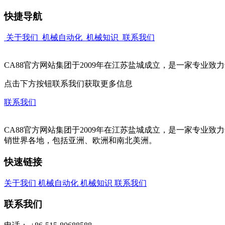
快捷导航
关于我们
机械自动化
机械知识
联系我们
CA88官方网站集团于2009年在江苏盐城成立，是一家专业
点击下方按钮联系我们获取更多信息
联系我们
CA88官方网站集团于2009年在江苏盐城成立，是一家专
销世界各地，包括亚洲、欧洲和南北美洲。
快速链接
关于我们
机械自动化
机械知识
联系我们
联系我们