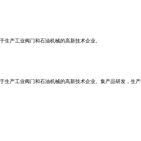
致力于生产工业阀门和石油机械的高新技术企业。
业致力于生产工业阀门和石油机械的高新技术企业。集产品研发，