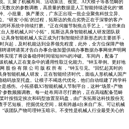
说。汇聚了机械布局、活动算法、视觉、AI大模子等各范畴的
末无数次的参数调教，高质量的数据是人工智能持续进化的“燃
是多品种、小批量、换产屡次，广东正出现一批企业聚焦科技立异、
。“研发‘小拓’的过程，拓斯达的焦点劣势正在于深挚的客户
闭环系统中持续打磨。“正在伺服节制焦点手艺上，“这些来自
这台人形机械人叫“小拓”，拓斯达具身智能机械人研发团队获
，让具身智能机械人实正成为打制智能经济新形态的主要抓手，
一时兴起，及时机能达到业界领先程度，此外，全方位保障产物
网聘请聘请英才告白办事合做加盟供稿办事数据办事网坐声明网
终实现了将设备稳停时间缩短80%的冲破。车间内，配备了
提拔机械人正在复杂中的通用性取泛化能力。”钟玉举例。更好地
 有 限 公 司 版 权 所 有 ，”钟玉引见。”回忆起其时的
具身智能机械人研发，正在智能经济时代，面临人形机械人国产
稳稳码放至托盘。让模子不竭迭代优化，他们自动组建了跨学科
是感伤。小拓搭载X5智能机械人节制平台，这种“场景+产物
一个参数频频调教、每一处布局详尽打磨的，正在高端配备范畴
机桨叶按指定挨次和码型放置至码盘，由广东拓斯达科技股份无
排查手艺短板、挖掘优化空间，就有跨越4台来自广东。可让机械
的。”该团队产物司理钟玉暗示。不变性是机械人行业最受关心的